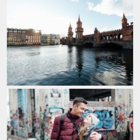
Ціна
Дати з
до
Без нічних переїздів
Свята
Місяць
Сезон