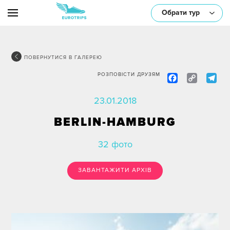
Обрати тур
ПОВЕРНУТИСЯ В ГАЛЕРЕЮ
Facebo
Cop
T
РОЗПОВІСТИ ДРУЗЯМ
або оберіть один/декілька параметрів:
Link
23.01.2018
BERLIN-HAMBURG
32 фото
ЗАВАНТАЖИТИ АРХІВ
Транспорт
Тематика