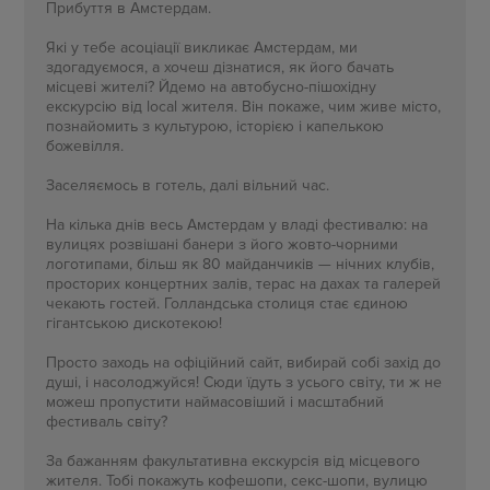
Прибуття в Амстердам.
Які у тебе асоціації викликає Амстердам, ми
здогадуємося, а хочеш дізнатися, як його бачать
місцеві жителі? Йдемо на автобусно-пішохідну
екскурсію від local жителя. Він покаже, чим живе місто,
познайомить з культурою, історією і капелькою
божевілля.
Заселяємось в готель, далі вільний час.
На кілька днів весь Амстердам у владі фестивалю: на
вулицях розвішані банери з його жовто-чорними
логотипами, більш як 80 майданчиків — нічних клубів,
просторих концертних залів, терас на дахах та галерей
чекають гостей. Голландська столиця стає єдиною
гігантською дискотекою!
Просто заходь на офіційний сайт, вибирай собі захід до
душі, і насолоджуйся! Сюди їдуть з усього світу, ти ж не
можеш пропустити наймасовіший і масштабний
фестиваль світу?
За бажанням факультативна екскурсія від місцевого
жителя. Тобі покажуть кофешопи, секс-шопи, вулицю