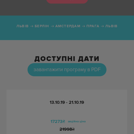
Ціна
Дати з
до
ЛЬВІВ
БЕРЛІН
АМСТЕРДАМ
ПРАГА
ЛЬВІВ
Без нічних переїздів
ДОСТУПНІ ДАТИ
завантажити програму в PDF
Свята
13.10.19 - 21.10.19
Місяць
17273₴
акційна ціна
Сезон
21998
₴