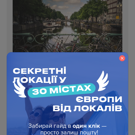
СЕКРЕТНІ
ЛОКАЦІЇ У
30 МІСТАХ
ЄВРОПИ
ВІД ЛОКАЛІВ
6
день
Забирай гайд в
один клік
—
просто залиш пошту!