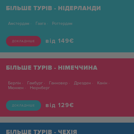
БІЛЬШЕ ТУРІВ - НІДЕРЛАНДИ
Амстердам
Гаага
Роттердам
від 149
€
ДОКЛАДНІШЕ
БІЛЬШЕ ТУРІВ - НІМЕЧЧИНА
Берлін
Гамбург
Ганновер
Дрезден
Канін
Мюнхен
Нюрнберг
від 129
€
ДОКЛАДНІШЕ
БІЛЬШЕ ТУРІВ - ЧЕХІЯ