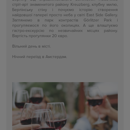
стріт-арт знаменитого району Kreuzberg, клубну милю,
Берлінську стіну і почуємо історію створення
найдовшої галереї просто неба у світі East Side Gallery.
Заглянемо в парк контрастів Görlitzer Park і
прогуляємося по його околицях. А ще влаштуємо
гастро-екскурсію по незвичайних місцях району.
Вартість прогулянки 20 євро.
Вільний день в місті.
Нічний переїзд в Амстердам.