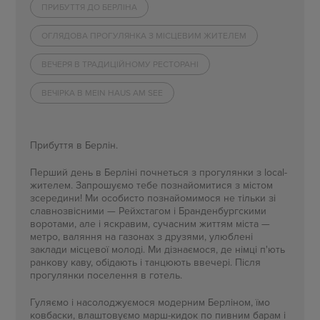
ПРИБУТТЯ ДО БЕРЛІНА
ОГЛЯДОВА ПРОГУЛЯНКА З МІСЦЕВИМ ЖИТЕЛЕМ
ВЕЧЕРЯ В ТРАДИЦІЙНОМУ РЕСТОРАНІ
ВЕЧІРКА В MEIN HAUS AM SEE
Прибуття в Берлін.
Перший день в Берліні почнеться з прогулянки з local-
жителем. Запрошуємо тебе познайомитися з містом
зсередини! Ми особисто познайомимося не тільки зі
славнозвісними — Рейхстагом і Бранденбургскими
воротами, але і яскравим, сучасним життям міста —
метро, ​​валяння на газонах з друзями, улюблені
заклади місцевої молоді. Ми дізнаємося, де німці п'ють
ранкову каву, обідають і танцюють ввечері. Після
прогулянки поселення в готель.
Гуляємо і насолоджуємося модерним Берліном, їмо
ковбаски, влаштовуємо марш-кидок по пивним барам і