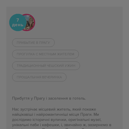
7
день
ПРИБЫТИЕ В ПРАГУ
ПРОГУЛКА С МЕСТНЫМ ЖИТЕЛЕМ
ТРАДИЦИОННЫЙ ЧЕШСКИЙ УЖИН
ПРОЩАЛЬНАЯ ВЕЧЕРИНКА
Прибуття у Прагу і заселення в готель.
Нас зустрічає місцевий житель, який покаже
найцікавіші і найромантичніші місця Праги. Ми
дослідимо історичні вулички, оригінальні музеї,
унікальні паби і кафешки, і, звичайно ж, зазирнемо в