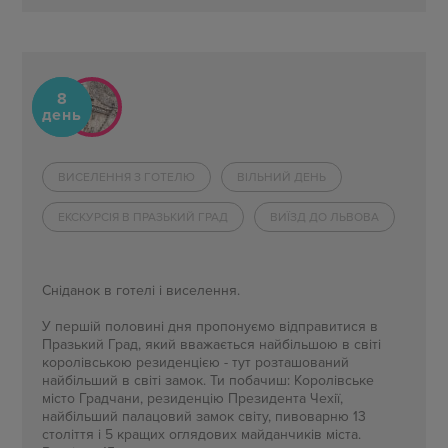
8
день
ВИСЕЛЕННЯ З ГОТЕЛЮ
ВІЛЬНИЙ ДЕНЬ
ЕКСКУРСІЯ В ПРАЗЬКИЙ ГРАД
ВИЇЗД ДО ЛЬВОВА
Сніданок в готелі
і
виселення.
У першій половині дня пропонуємо відправитися в
Празький Град, який вважається найбільшою
в
світі
королівською резиденцією
-
тут розташований
найбільший
в
світі замок. Ти побачиш: Королівське
місто
Градчани
, резиденцію Президента Чехії,
найбільший палацовий замок світу, пивоварню 13
століття і 5 кращих оглядових майданчиків міста.