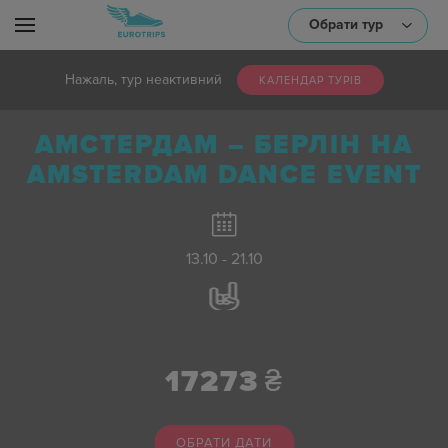
Обрати тур
Нажаль, тур неактивний
КАЛЕНДАР ТУРIВ
АМСТЕРДАМ – БЕРЛІН НА
або оберіть один/декілька параметрів:
AMSTERDAM DANCE EVENT
13.10 - 21.10
Транспорт
17273
₴
Тематика
ОБРАТИ ДАТИ