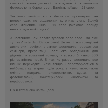
смачний волендамський оселедець і влаштувати
фотосесію на березі моря. Вартість поїздки - 28 євро.
Закріпити знайомство з Амстером пропонуємо на
велосипедах по віддалених куточках міста. Відчуй
себе місцевим. Ціна - 18 євро (включає оренду
велосипеда на 4 години).
З настанням ночі спрага тусовок бере своє і ми вже
тут, на Amsterdam Dance Event. Це не тільки грандіозні
дискотеки і вечірки: в рамках фестивалю проводяться
семінари, презентації новітнього обладнання для
діджеїв, інтерактивні ток-шоу - всього близько 300
різноманітних подій. З кожним разом фестиваль все
більше переходить межі танцю і перетворюється в
найбільша культурна подія року: в нього включають
сміливі театральні експерименти, художні та
фотовиставки, майстер-класи, кінопокази та
перформанси.
Ніч в готелі або на танцполі.