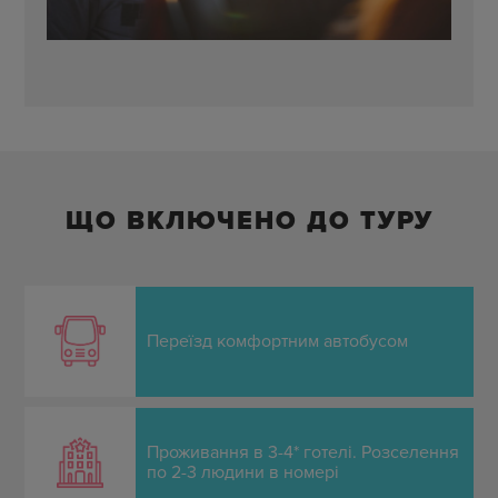
ЩО ВКЛЮЧЕНО ДО ТУРУ
Переїзд комфортним автобусом
Проживання в 3-4* готелі. Розселення
по 2-3 людини в номері