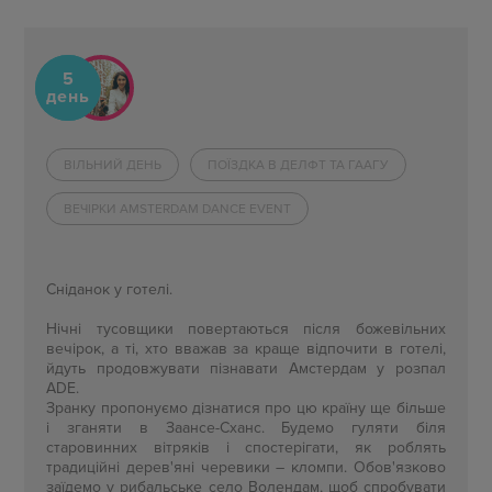
5
день
ВІЛЬНИЙ ДЕНЬ
ПОЇЗДКА В ДЕЛФТ ТА ГААГУ
ВЕЧІРКИ AMSTERDAM DANCE EVENT
Сніданок у готелі.
Нічні тусовщики повертаються після божевільних
вечірок, а ті, хто вважав за краще відпочити в готелі,
йдуть продовжувати пізнавати Амстердам у розпал
ADE.
Зранку пропонуємо дізнатися про цю країну ще більше
і зганяти в Заансе-Сханс. Будемо гуляти біля
старовинних вітряків і спостерігати, як роблять
традиційні дерев'яні черевики – кломпи. Обов'язково
заїдемо у рибальське село Волендам, щоб спробувати