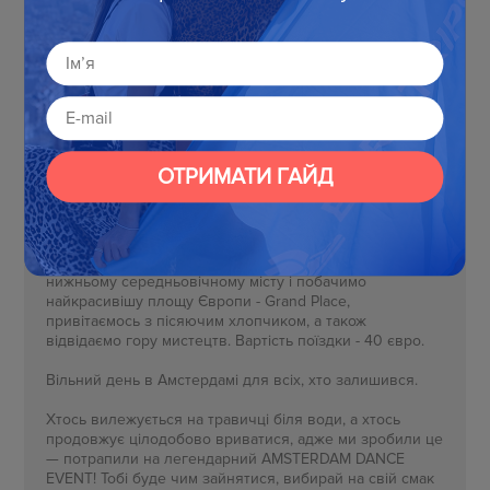
ВИСЕЛЕННЯ З ГОТЕЛЮ
ВІЛЬНИЙ ДЕНЬ
ПОЇЗДКА ДО ЗААНСЕ-СХАНС
ЕКСКУРСІЯ НА ВЕЛОСИПЕДАХ
ВИЇЗД ДО ПРАГИ
Сніданок в готелі та виселення.
Сьогодні пропонуємо вирушити на цілий день в
столицю Бельгії і одне з найважливіших європейських
міст - Брюсель. З нашим локалом прогуляємось по
нижньому середньовічному місту і побачимо
найкрасивішу площу Європи - Grand Place,
привітаємось з пісяючим хлопчиком, а також
відвідаємо гору мистецтв. Вартість поїздки - 40 євро.
Вільний день в Амстердамі для всіх, хто залишився.
Хтось вилежується на травичці біля води, а хтось
продовжує цілодобово вриватися, адже ми зробили це
— потрапили на легендарний AMSTERDAM DANCE
EVENT! Тобі буде чим зайнятися, вибирай на свій смак