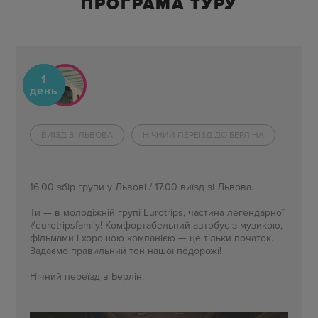
ПРОГРАМА ТУРУ
1
день
ВИЇЗД ЗІ ЛЬВОВА
НІЧНИЙ ПЕРЕЇЗД ДО БЕРЛІНА
16.00 збір групи у Львові / 17.00 виїзд зі Львова.
Ти — в молодіжній групі Eurotrips, частина легендарної
#eurotripsfamily! Комфортабельний автобус з музикою,
фільмами
і
хорошою компанією — це тільки початок.
Задаємо правильний тон нашої подорожі!
Нічний переїзд в Берлін.