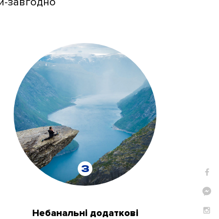
ди-завгодно
3
Небанальні додаткові