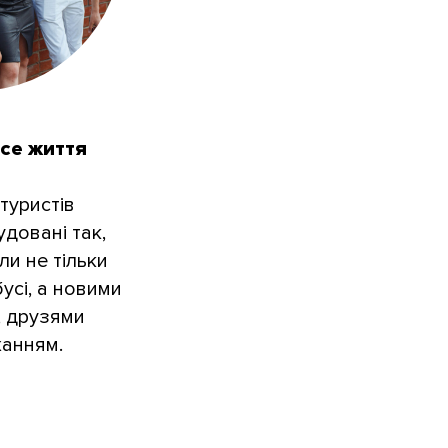
все життя
 туристів
довані так,
ли не тільки
усі, а новими
, друзями
ханням.