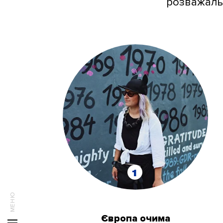
розважальн
1
Європа очима