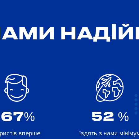
НАМИ НАДІ
67%
52 %
ристів вперше
їздять з нами мініму