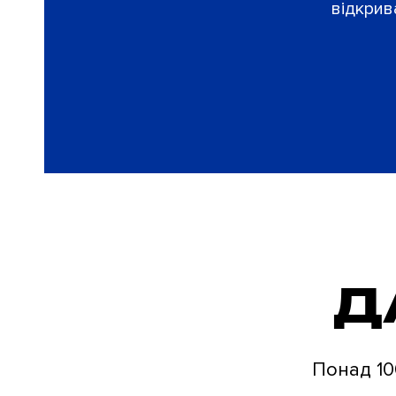
відкрив
Д
Понад 100