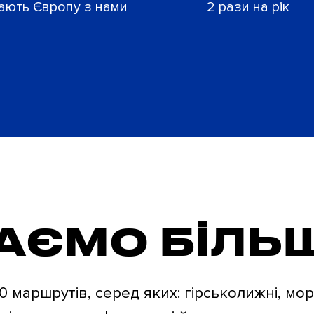
ають Європу з нами
2 рази на рік
АЄМО БІЛЬ
 маршрутів, серед яких: гірськолижні, морс