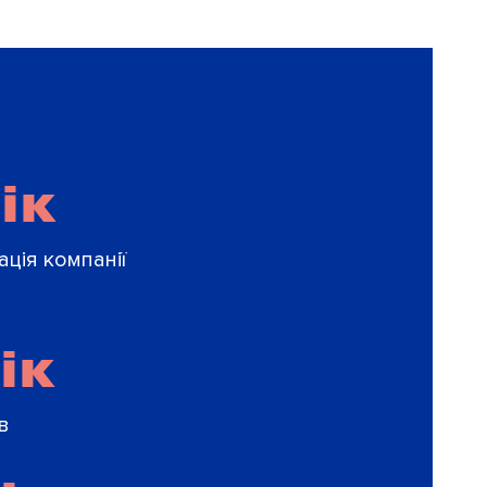
ік
ація компанії
ік
в