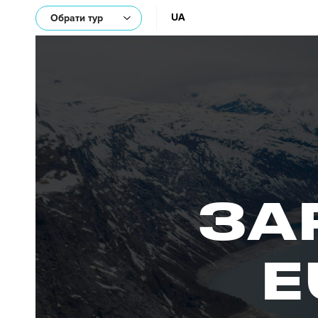
UA
Обрати тур
ЗА
E