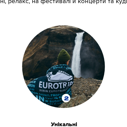
і, релакс, на фестивалі й концерти та ку
2
Унікальні