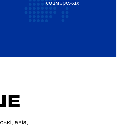
соцмережах
ШЕ
ькі, авіа,