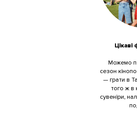
Цікаві 
Можемо пр
сезон кіноп
— грати в Т
того ж в
сувеніри, нал
по