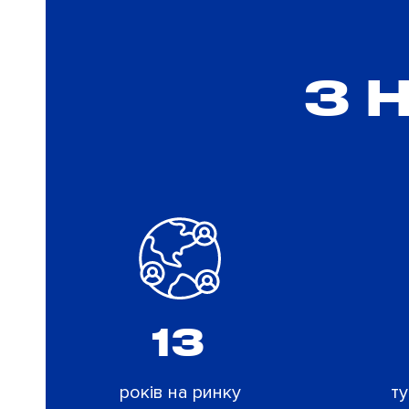
З 
13
років на ринку
ту