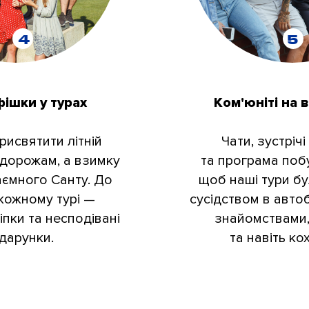
4
5
фішки у турах
Ком'юніті на 
исвятити літній
Чати, зустрічі
одорожам, а взимку
та програма побу
аємного Санту. До
щоб наші тури бу
 кожному турі —
сусідством в автоб
іпки та несподівані
знайомствами
дарунки.
та навіть ко