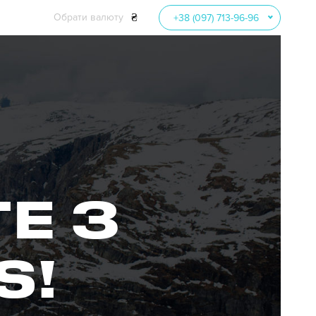
₴
Обрати валюту
+38 (097) 713-96-96
EUR
52.70
USD
45.70
UAH
Е З
S!