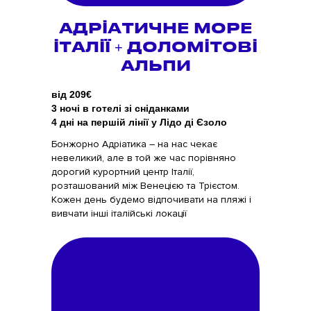
АДРІАТИЧНЕ МОРЕ
ІТАЛІЇ + ДОЛОМІТОВІ
АЛЬПИ
від 209€
3 ночі в готелі зі сніданками
4 дні на першій лінії у Лідо ді Єзоло
Бонжорно Адріатика – на нас чекає
невеликий, але в той же час порівняно
дорогий курортний центр Італії,
розташований між Венецією та Трієстом.
Кожен день будемо відпочивати на пляжі і
вивчати інші італійські локації