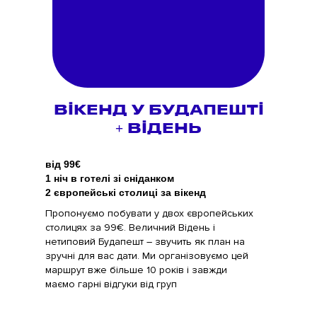
ВІКЕНД У БУДАПЕШТІ
+ ВІДЕНЬ
від 99€
1 ніч в готелі зі сніданком
2 європейські столиці за вікенд
Пропонуємо побувати у двох європейських
столицях за 99€. Величний Відень і
нетиповий Будапешт – звучить як план на
зручні для вас дати. Ми організовуємо цей
маршрут вже більше 10 років і завжди
маємо гарні відгуки від груп