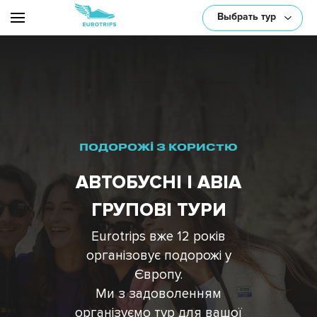
Выбрать тур
или выберите один/несколько параметров:
ПОДОРОЖІ З КОРИСТЮ
АВТОБУСНІ І АВІА
ГРУПОВІ ТУРИ
Eurotrips вже 12 років
Транспорт
організовує подорожі у
Європу.
Тематика
Ми з задоволенням
організуємо тур для вашої