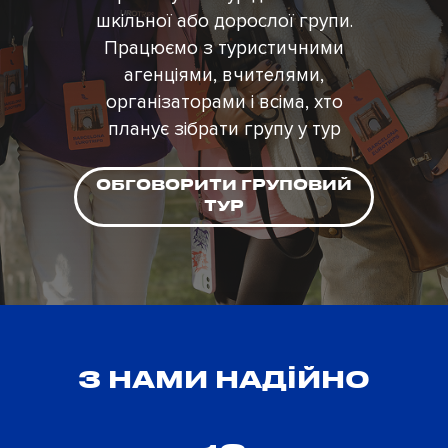
Цена
шкільної або дорослої групи.
Працюємо з туристичними
Даты c
до
агенціями, вчителями,
організаторами і всіма, хто
Без ночных переездов
планує зібрати групу у тур
ОБГОВОРИТИ ГРУПОВИЙ
ТУР
Праздники
З НАМИ НАДІЙНО
Месяц
Сезон