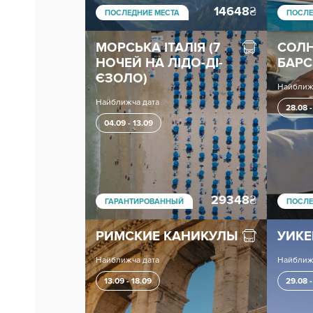
14648
₴
ПОСЛЕДНИЕ МЕСТА
ПОСЛЕ
МОРСЬКА ІТАЛІЯ (7
СОЛН
НОЧЕЙ НА ЛІДО-ДІ-
БАР
ЄЗОЛО)
Найближ
Найближча дата
28.08 -
04.09 - 13.09
29348
₴
ГАРАНТИРОВАННЫЙ
ПОСЛЕ
РИМСКИЕ КАНИКУЛЫ
УИКЕ
Найближча дата
Найближ
13.09 - 18.09
29.08 -