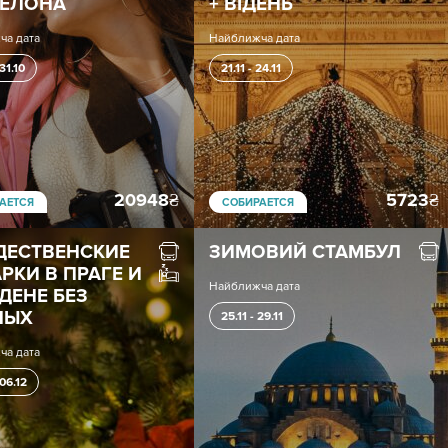
СЕЛОНА
+ ВІДЕНЬ
ча дата
Найближча дата
 31.10
21.11 - 24.11
20948
₴
5723
₴
АЕТСЯ
СОБИРАЕТСЯ
ДЕСТВЕНСКИЕ
ЗИМОВИЙ СТАМБУЛ
РКИ В ПРАГЕ И
Найближча дата
ДЕНЕ БЕЗ
НЫХ
25.11 - 29.11
ча дата
 06.12