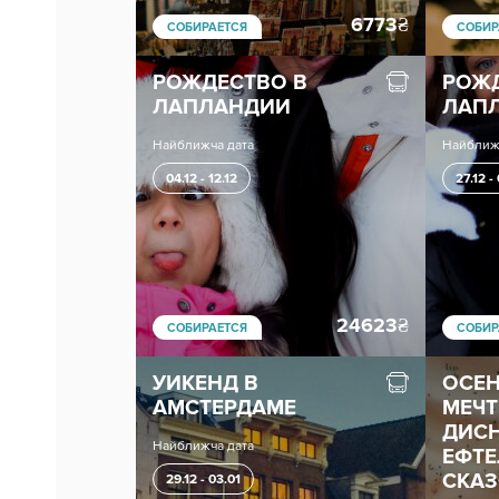
6773
₴
СОБИРАЕТСЯ
СОБИР
РОЖДЕСТВО В
РОЖД
ЛАПЛАНДИИ
ЛАП
Найближча дата
Найближ
04.12 - 12.12
27.12 -
24623
₴
СОБИРАЕТСЯ
СОБИР
УИКЕНД В
ОСЕН
АМСТЕРДАМЕ
МЕЧТ
ДИСН
Найближча дата
ЕФТЕ
СКАЗ
29.12 - 03.01