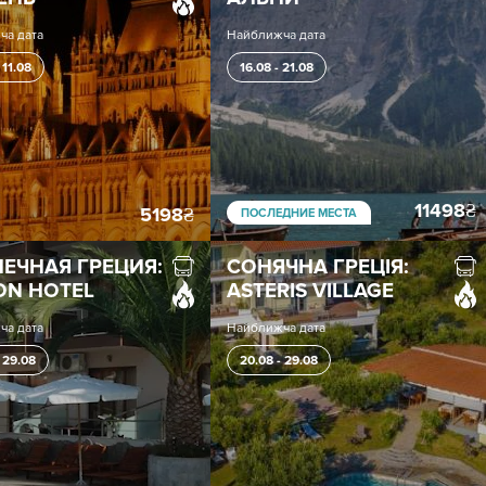
ча дата
Найближча дата
 11.08
16.08 - 21.08
11498
₴
5198
₴
ПОСЛЕДНИЕ МЕСТА
ЕЧНАЯ ГРЕЦИЯ:
СОНЯЧНА ГРЕЦІЯ:
ON HOTEL
ASTERIS VILLAGE
ча дата
Найближча дата
 29.08
20.08 - 29.08