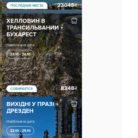
23048
₴
ПОСЛЕДНИЕ МЕСТА
ХЕЛЛОВИН В
ТРАНСИЛЬВАНИИ +
БУХАРЕСТ
Найближча дата
23.10 - 26.10
8348
₴
СОБИРАЕТСЯ
ВИХІДНІ У ПРАЗІ +
ДРЕЗДЕН
Найближча дата
22.10 - 25.10