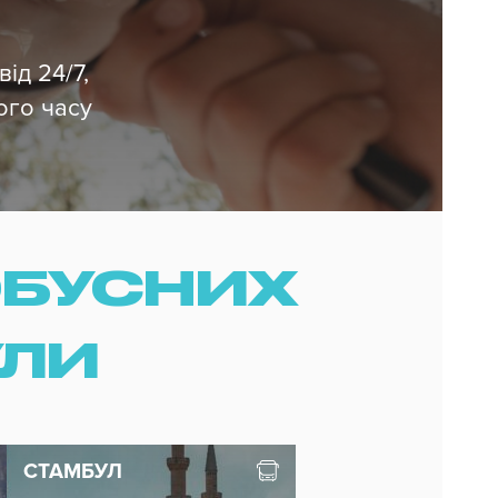
ід 24/7,
ого часу
ОБУСНИХ
УЛИ
СТАМБУЛ