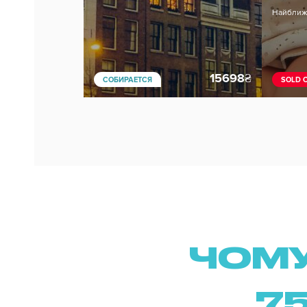
Найближ
15698
₴
СОБИРАЕТСЯ
SOLD 
ЧОМУ
75