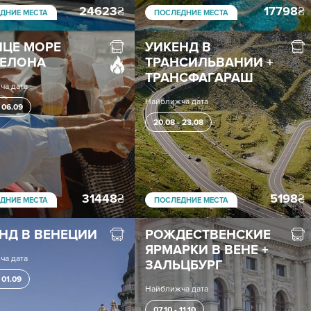
24623
₴
17798
₴
ДНИЕ МЕСТА
ПОСЛЕДНИЕ МЕСТА
ЦЕ МОРЕ
УИКЕНД В
СЕЛОНА
ТРАНСИЛЬВАНИИ +
ТРАНСФАГАРАШ
ча дата
Найближча дата
 06.09
20.08 - 23.08
31448
₴
5198
₴
ДНИЕ МЕСТА
ПОСЛЕДНИЕ МЕСТА
НД В ВЕНЕЦИИ
РОЖДЕСТВЕНСКИЕ
ЯРМАРКИ В ВЕНЕ +
ча дата
ЗАЛЬЦБУРГ
 01.09
Найближча дата
07.10 - 11.10