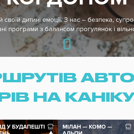
 своїй дитині емоції. З нас – безпека, супров
ні програми з балансом прогулянок і вільн
РШРУТІВ АВТ
РІВ НА КАНІК
НД У БУДАПЕШТІ
МІЛАН — КОМО —
ДЕНЬ
АЛЬПИ