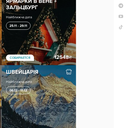
ЯРМАРКИ В ВЕНЕ +
ЗАЛЬЦБУРГ
Найближча дата
25.11 - 29.11
12548
₴
СОБИРАЕТСЯ
ШВЕЙЦАРІЯ
Найближча дата
06.12 - 11.12