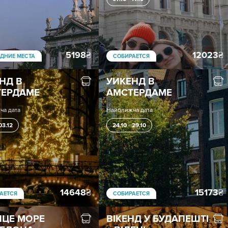
5198
₴
12023
₴
ДНИЕ МЕСТА
СОБИРАЕТСЯ
НД В
УИКЕНД В
ТЕРДАМЕ
АМСТЕРДАМЕ
ча дата
Найближча дата
 03.12
24.10 - 29.10
14648
₴
15173
₴
АЕТСЯ
СОБИРАЕТСЯ
ЦЕ МОРЕ
ВІКЕНД У БУДАПЕШТІ