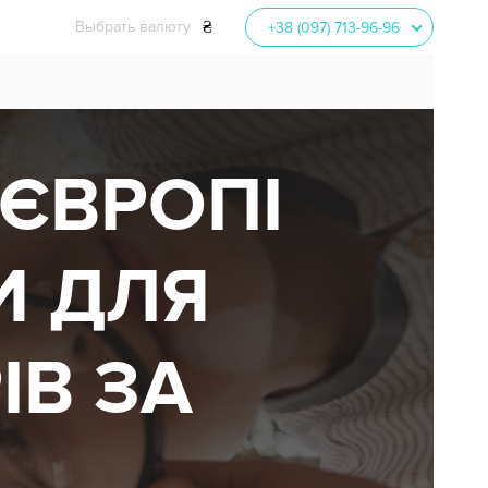
₴
Выбрать валюту
+38 (097) 713-96-96
EUR
52.50
USD
45.60
UAH
 ЄВРОПІ
И ДЛЯ
ІВ ЗА