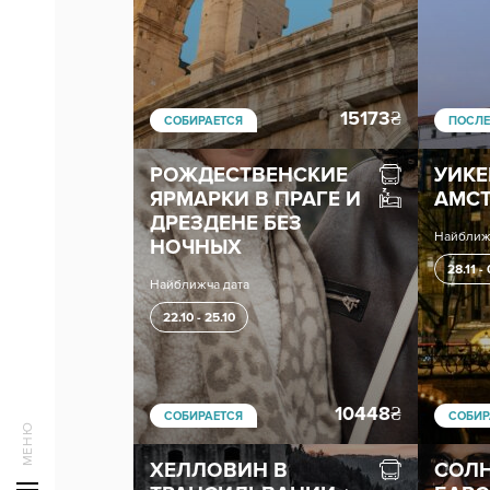
15173
₴
СОБИРАЕТСЯ
ПОСЛЕ
РОЖДЕСТВЕНСКИЕ
УИКЕ
ЯРМАРКИ В ПРАГЕ И
АМС
ДРЕЗДЕНЕ БЕЗ
Найближ
НОЧНЫХ
28.11 -
Найближча дата
22.10 - 25.10
10448
₴
СОБИРАЕТСЯ
СОБИР
ХЕЛЛОВИН В
СОЛН