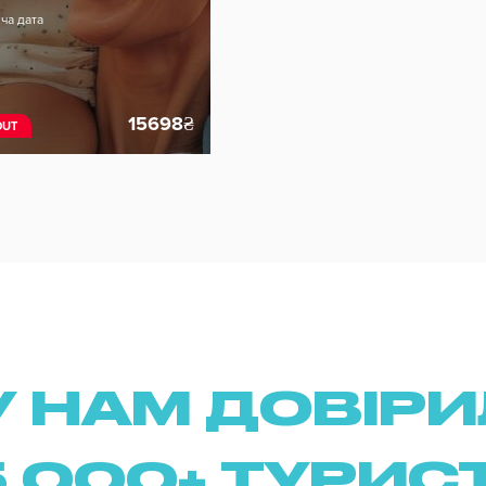
ча дата
15698
₴
OUT
 НАМ ДОВІР
 000+ ТУРИС