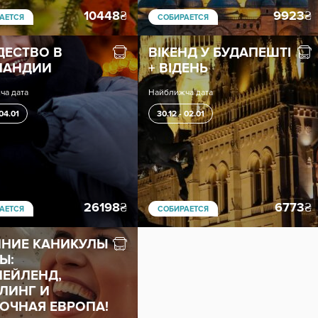
10448
₴
9923
₴
АЕТСЯ
СОБИРАЕТСЯ
ЕСТВО В
ВІКЕНД У БУДАПЕШТІ
ЛАНДИИ
+ ВІДЕНЬ
ча дата
Найближча дата
 04.01
30.12 - 02.01
26198
₴
6773
₴
АЕТСЯ
СОБИРАЕТСЯ
НИЕ КАНИКУЛЫ
Ы:
ЕЙЛЕНД,
ЛИНГ И
ОЧНАЯ ЕВРОПА!