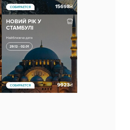
15698
₴
СОБИРАЕТСЯ
НОВИЙ РІК У
СТАМБУЛІ
Найближча дата
29.12 - 02.01
9923
₴
СОБИРАЕТСЯ