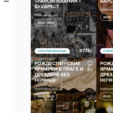
ТРАНСИЛЬВАНИИ +
БАР
БУХАРЕСТ
Найближ
Найближча дата
24.10 -
30.10 - 02.11
6773
₴
ГАРАНТИРОВАННЫЙ
СОБИР
РОЖДЕСТВЕНСКИЕ
РОЖ
ЯРМАРКИ В ПРАГЕ И
ЯРМА
ДРЕЗДЕНЕ БЕЗ
ДРЕЗ
НОЧНЫХ
НОЧ
Найближча дата
Найближ
03.12 - 06.12
03.12 -