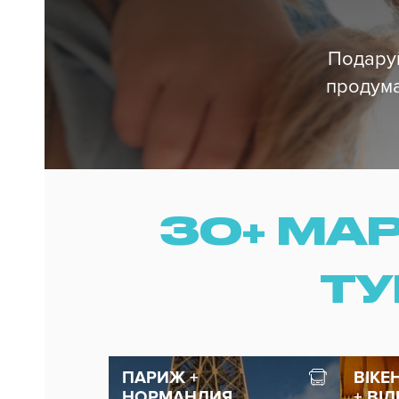
Подаруй
продума
30+ МА
ТУ
ПАРИЖ +
ВІКЕ
НОРМАНДИЯ
+ ВІ