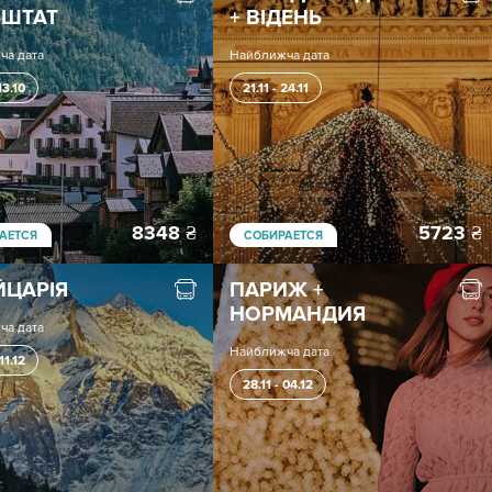
ЬШТАТ
+ ВІДЕНЬ
ча дата
Найближча дата
13.10
21.11 - 24.11
8348
₴
5723
₴
АЕТСЯ
СОБИРАЕТСЯ
ЦАРІЯ
ПАРИЖ +
НОРМАНДИЯ
ча дата
Найближча дата
11.12
28.11 - 04.12