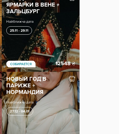
ЯРМАРКИ В ВЕНЕ +
ЗАЛЬЦБУРГ
Найближча дата
25.11 - 29.11
12548
₴
СОБИРАЕТСЯ
НОВЫЙ ГОД В
ПАРИЖЕ +
НОРМАНДИЯ
Найближча дата
27.12 - 04.01