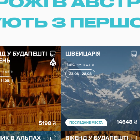
ОЖІ В АВСТРІ
ЮТЬ З ПЕРШ
НД У БУДАПЕШТІ
ШВЕЙЦАРІЯ
ДЕНЬ
Найближча дата
ча дата
23.08 - 28.08
 11.08
14648
₴
5198
₴
ПОСЛЕДНИЕ МЕСТА
ИК В АЛЬПАХ +
ВІКЕНД У БУДАПЕШТІ