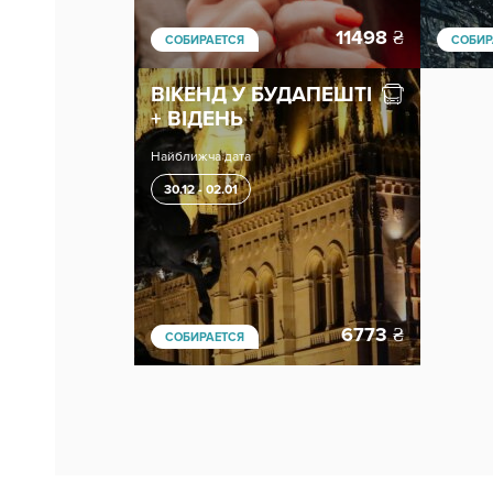
11498
₴
СОБИРАЕТСЯ
СОБИР
ВІКЕНД У БУДАПЕШТІ
+ ВІДЕНЬ
Найближча дата
30.12 - 02.01
6773
₴
СОБИРАЕТСЯ