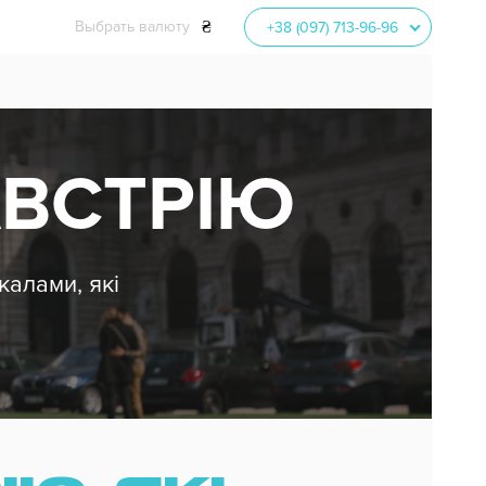
₴
Выбрать валюту
+38 (097) 713-96-96
EUR
52.50
USD
45.60
UAH
АВСТРІЮ
алами, які