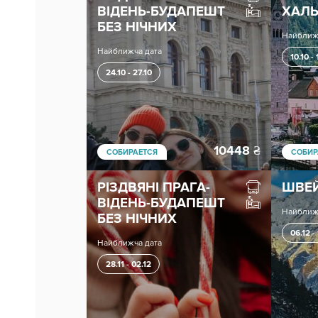
ВІДЕНЬ-БУДАПЕШТ
ХАЛ
БЕЗ НІЧНИХ
Найближ
Найближча дата
10.10 - 
24.10 - 27.10
10448
₴
СОБИРАЕТСЯ
СОБИР
РІЗДВЯНІ ПРАГА-
ШВЕЙ
ВІДЕНЬ-БУДАПЕШТ
Найближ
БЕЗ НІЧНИХ
06.12 - 
Найближча дата
28.11 - 02.12