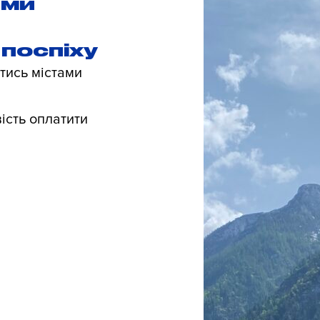
ами
поспіху
тись містами
ість оплатити