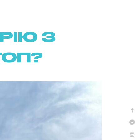
РІЮ З
ТОП?