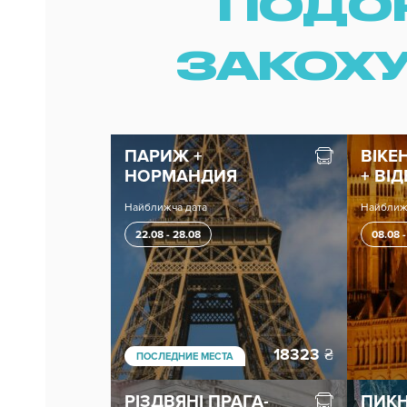
ПОДОР
ЗАКОХУ
ПАРИЖ +
ВІКЕ
НОРМАНДИЯ
+ ВІ
Найближча дата
Найближ
22.08 - 28.08
08.08 -
18323
₴
ПОСЛЕДНИЕ МЕСТА
РІЗДВЯНІ ПРАГА-
ПИКН