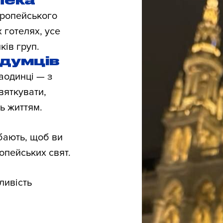
ропейського
 готелях, усе
ків груп.
думців
аодинці — з
святкувати,
ь життям.
бають, щоб ви
опейських свят.
ливість