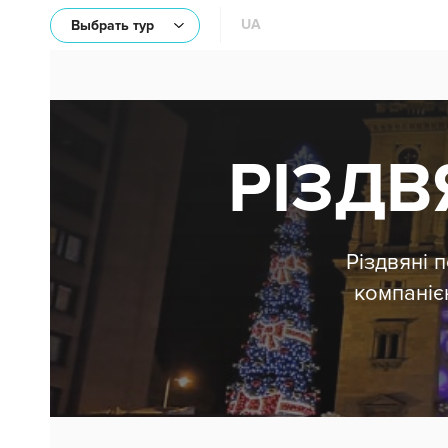
UA
Выбрать тур
РІЗДВ
Різдвяні 
компаніє