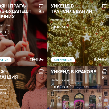
ВЯНІ ПРАГА-
УИКЕНД В
НЬ-БУДАПЕШТ
ТРАНСИЛЬВАНИИ
НІЧНИХ
Найближча дата
ча дата
11.12 - 14.12
 02.12
11498
₴
8348
₴
АЕТСЯ
СОБИРАЕТСЯ
Ж +
УИКЕНД В КРАКОВЕ
МАНДИЯ
Найближча дата
ча дата
11.12 - 13.12
 04.12