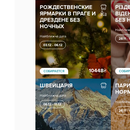
РОЖДЕСТВЕНСКИЕ
РІЗД
ЯРМАРКИ В ПРАГЕ И
ВІДЕ
ДРЕЗДЕНЕ БЕЗ
БЕЗ 
НОЧНЫХ
Найближ
Найближча дата
28.11 -
03.12 - 06.12
10448
₴
СОБИРАЕТСЯ
СОБИР
ШВЕЙЦАРІЯ
ПАРИ
НОР
Найближча дата
Найближ
06.12 - 11.12
28.11 -