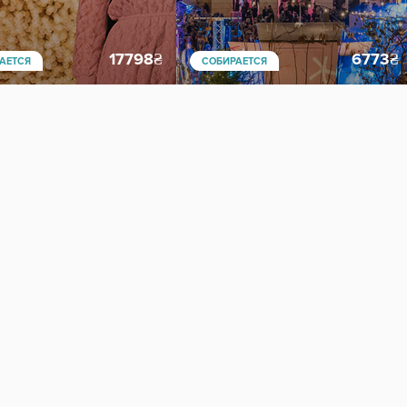
17798
₴
6773
₴
АЕТСЯ
СОБИРАЕТСЯ