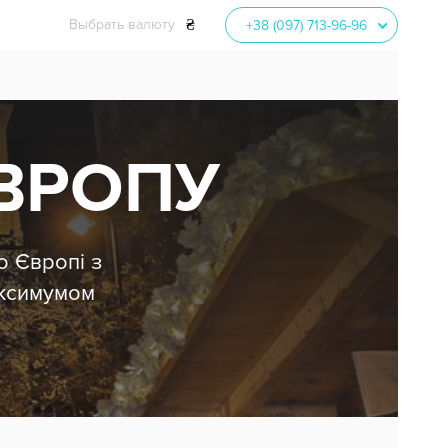
₴
Выбрать валюту
+38 (097) 713-96-96
EUR
52.50
USD
45.60
UAH
ЄВРОПУ
о Європі з
аксимумом