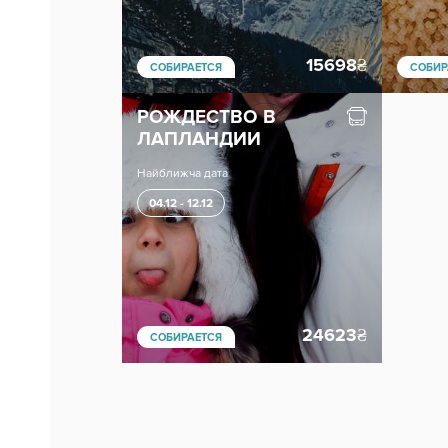
15698
₴
СОБИРАЕТСЯ
СОБИР
РОЖДЕСТВО В
ЛАПЛАНДИИ
Найближча дата
04.12 - 12.12
24623
₴
СОБИРАЕТСЯ