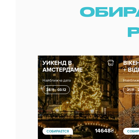
ОБИР
УИКЕНД В
ВІКЕ
АМСТЕРДАМЕ
+ ВІ
Найближча дата
Найближ
28.11 - 03.12
21.11 - 
14648
₴
СОБИРАЕТСЯ
СОБИР