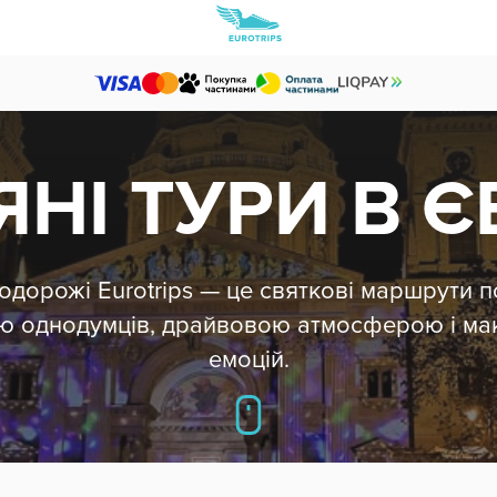
ЯНІ ТУРИ В 
подорожі Eurotrips — це святкові маршрути п
ю однодумців, драйвовою атмосферою і м
емоцій.