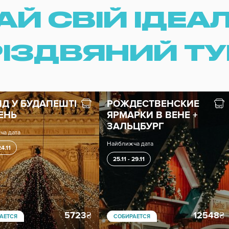
АЙ СВІЙ ІДЕА
РІЗДВЯНИЙ ТУ
НД У БУДАПЕШТІ
РОЖДЕСТВЕНСКИЕ
ДЕНЬ
ЯРМАРКИ В ВЕНЕ +
ЗАЛЬЦБУРГ
ча дата
Найближча дата
24.11
25.11 - 29.11
5723
₴
12548
₴
АЕТСЯ
СОБИРАЕТСЯ