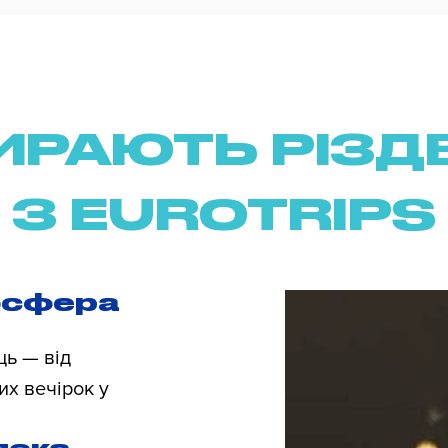
ИРАЮТЬ РІЗДВ
З EUROTRIPS
осфера
ць — від
их вечірок у
пека