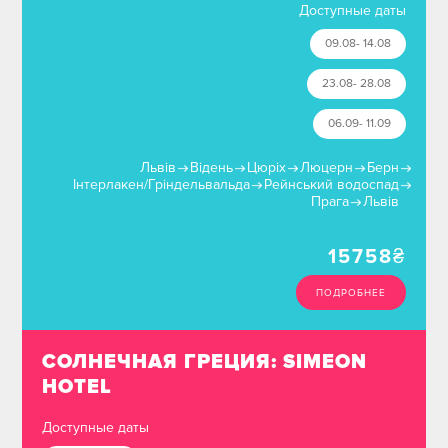
Доступные даты
09.08- 14.08
23.08- 28.08
06.09- 11.09
Львів
Відень
Цюріх
Люцерн
Берн
Інтерлакен/Гріндельвальда
Рейнський водоспад
Прага
Львів
15758
₴
ПОДРОБНЕЕ
СОЛНЕЧНАЯ ГРЕЦИЯ: SIMEON
HOTEL
Доступные даты