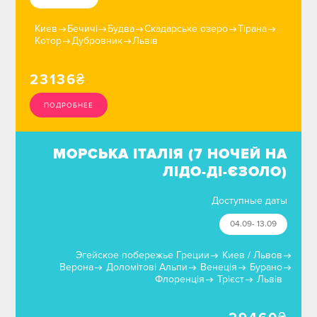
Киев
Бечичі
Будва
Скадарське озеро
Тірана
Котор
Дубровник
Львів
23136
₴
ПОДРОБНЕЕ
МОРСЬКА ІТАЛІЯ (7 НОЧЕЙ НА
ЛІДО-ДІ-ЄЗОЛО)
Доступные даты
04.09- 13.09
Эгейское побережье Греции
Киев / Львов
Верона
Доломітові Альпи
Венеція
Бурано
Флоренція
Трієст
Львів