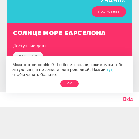
29460
₴
ПОДРОБНЕЕ
СОЛНЦЕ МОРЕ БАРСЕЛОНА
Доступные даты
21.08- 30.08
Можно твои cookies? Чтобы мы знали, какие туры тебе
28.08- 06.09
актуальны, и не заваливали рекламой. Нажми
тут
,
чтобы узнать больше.
04.09- 13.09
ОК
Эгейское побережье Греции
Киев / Львов
Вхід
Калелья (5 ночей)
Ніца
озеро Гарда
Львів
35257
₴
ПОДРОБНЕЕ