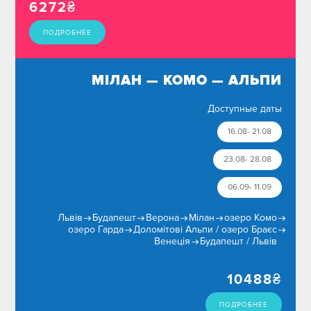
Праздники
6272
₴
ИСКАТЬ
СКИНУТЬ ФИЛЬТРЫ
ПОДРОБНЕЕ
Месяц
Сезон
МІЛАН — КОМО — АЛЬПИ
Доступные даты
ИСКАТЬ
16.08- 21.08
23.08- 28.08
06.09- 11.09
Львів
Будапешт
Верона
Мілан
озеро Комо
озеро Гарда
Доломітові Альпи / озеро Браєс
Венеція
Будапешт / Львів
10488
₴
ПОДРОБНЕЕ