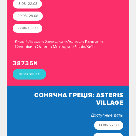
13.08- 22.08
20.08- 29.08
27.08- 05.09
Киев / Львов
Халкідіки
Афітос
Калітея
Салоніки
Олімп
Метеори
Львів/Київ
38735
₴
ПОДРОБНЕЕ
СОНЯЧНА ГРЕЦІЯ: ASTERIS
VILLAGE
Доступные даты
13.08- 22.08