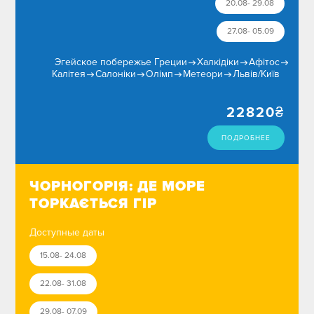
20.08- 29.08
27.08- 05.09
Эгейское побережье Греции
Халкідіки
Афітос
Калітея
Салоніки
Олімп
Метеори
Львів/Київ
22820
₴
ПОДРОБНЕЕ
ЧОРНОГОРІЯ: ДЕ МОРЕ
ТОРКАЄТЬСЯ ГІР
Доступные даты
15.08- 24.08
22.08- 31.08
29.08- 07.09