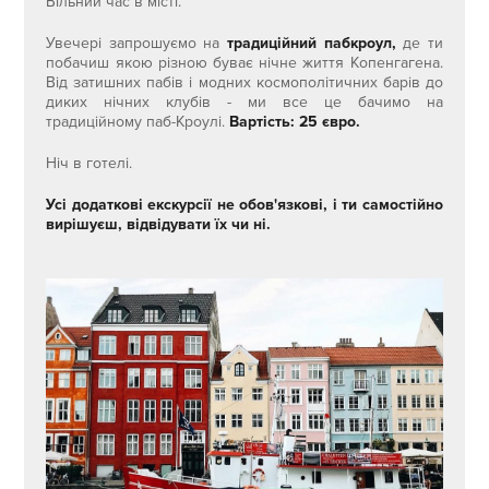
Вільний час в місті.
Увечері запрошуємо на
традиційний пабкроул,
де ти
побачиш якою різною буває нічне життя Копенгагена.
Від затишних пабів і модних космополітичних барів до
диких нічних клубів - ми все це бачимо на
традиційному паб-Кроулі.
Вартість: 25 євро.
Ніч в готелі.
Усі додаткові екскурсії не обов'язкові, і ти самостійно
вирішуєш, відвідувати їх чи ні.