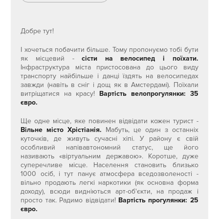
Добре тут!
І хочеться побачити більше. Тому пропонуємо тобі бути
як місцевий -
сісти на велосипед і поїхати.
Інфраструктура міста пристосована до цього виду
транспорту найбільше і данці їздять на велосипедах
завжди (навіть в сніг і дощ як в Амстердамі). Поїхали
витріщатися на красу!
Вартість велопрогулянки: 35
євро.
Ще одне місце, яке повинен відвідати кожен турист -
Вільне місто Хрістіанія.
Мабуть, це один з останніх
куточків, де живуть сучасні хіпі. У району є свій
особливий напівавтономний статус, ще його
називають «віртуальним державою». Коротше, дуже
суперечливе місце. Населення становить близько
1000 осіб, і тут панує атмосфера вседозволеності -
вільно продають легкі наркотики (як основна форма
доходу), всюди видніються арт-об'єкти, на продаж і
просто так. Радимо відвідати!
Вартість прогулянки: 25
євро.