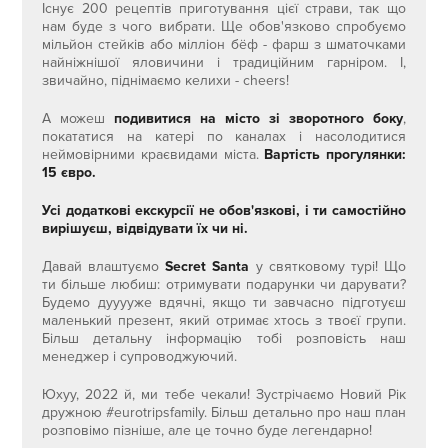
Існує 200 рецептів приготування цієї страви, так що
нам буде з чого вибрати. Ще обов'язково спробуємо
мільйон стейків або мілліон бёф - фарш з шматочками
найніжнішої яловичини і традиційним гарніром. І,
звичайно, піднімаємо келихи - cheers!
А можеш
подивитися на місто зі зворотного боку
,
покататися на катері по каналах і насолодитися
неймовірними краєвидами міста.
Вартість прогулянки:
15 євро.
Усі додаткові екскурсії не обов'язкові, і ти самостійно
вирішуєш, відвідувати їх чи ні.
Давай влаштуємо
Secret Santa
у святковому турі! Що
ти більше любиш: отримувати подарунки чи дарувати?
Будемо дууууже вдячні, якщо ти завчасно підготуєш
маленький презент, який отримає хтось з твоєї групи.
Більш детальну інформацію тобі розповість наш
менеджер і супроводжуючий.
Юхуу, 2022 й, ми тебе чекали! Зустрічаємо Новий Рік
дружною #eurotripsfamily. Більш детально про наш план
розповімо пізніше, але це точно буде легендарно!