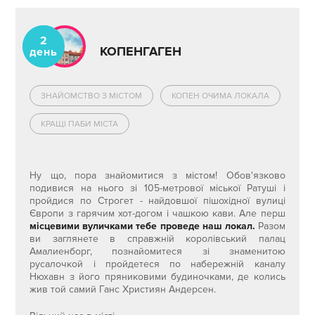
2
КОПЕНГАГЕН
день
ЗНАЙОМСТВО З МІСТОМ
КОПЕН ОЧИМА ЛОКАЛА
КРАЩІ ПАБИ МІСТА
Ну що, пора знайомитися з містом! Обов'язково
подивися на нього зі 105-метрової міської Ратуші і
пройдися по Строгет - найдовшої пішохідної вулиці
Європи з гарячим хот-догом і чашкою кави. Але перш
місцевими вуличками тебе проведе наш локал.
Разом
ви заглянете в справжній королівський палац
Амалиенборг, познайомитеся зі знаменитою
русалочкой і пройдетеся по набережній каналу
Нюхавн з його пряниковими будиночками, де колись
жив той самий Ганс Християн Андерсен.