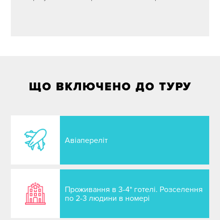
ЩО ВКЛЮЧЕНО ДО ТУРУ
Авіапереліт
Проживання в 3-4* готелі. Розселення
по 2-3 людини в номері