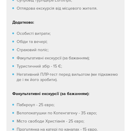
Супровід турлідера Eurotrips;
Оглядова екскурсія від місцевого жителя.
Додатково:
Особисті витрати;
Обіди та вечері;
Страховий поліс;
Факультативні екскурсії (за бажанням);
Туристичний збір - 15 €;
Негативний ПЛР-тест перед вильотом (ми підкажемо
де і як його зробити).
Факультативні екскурсії (за бажанням):
Пабкроул - 25 євро;
Велопокатушки по Копенгагену - 35 євро;
Місто свободи Христіанія - 25 євро;
Прогулянка на катері по каналах - 15 євро.