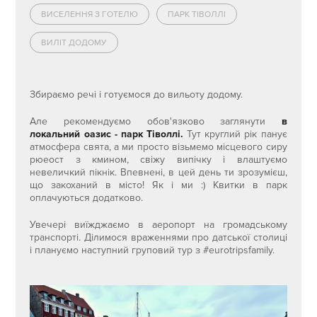
ВИСЕЛЕННЯ З ГОТЕЛЮ
ПАРК ТІВОЛЛІ
ВИЛІТ ДОДОМУ
Збираємо речі і готуємося до вильоту додому.
Але рекомендуємо обов'язково заглянути
в
локальний оазис - парк Тіволлі.
Тут круглий рік панує
атмосфера свята, а ми просто візьмемо місцевого сиру
рюеост з кмином, свіжу випічку і влаштуємо
невеличкий пікнік. Впевнені, в цей день ти зрозумієш,
що закоханий в місто! Як і ми :) Квитки в парк
оплачуються додатково.
Увечері виїжджаємо в аеропорт на громадському
транспорті. Ділимося враженнями про датської столиці
і плануємо наступний груповий тур з #eurotripsfamily.