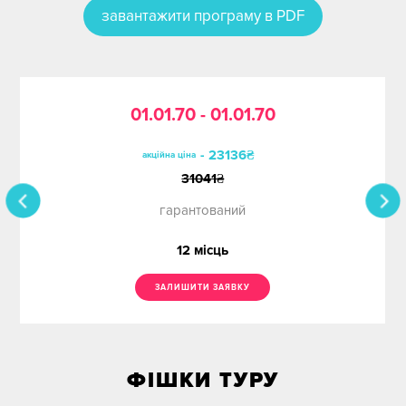
Ціна
завантажити програму в PDF
Дати з
до
Без нічних переїздів
01.01.70 - 01.01.70
- 23136₴
акційна ціна
31041
₴
гарантований
12
місць
ЗАЛИШИТИ ЗАЯВКУ
Свята
Місяць
ФІШКИ ТУРУ
Сезон