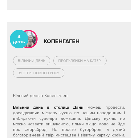
4
КОПЕНГАГЕН
день
ВІЛЬНИЙ ДЕНЬ
ПРОГУЛЯНКИ НА КАТЕРІ
ЗУСТРІЧ НОВОГО РОКУ
Вільний день в Копенгагені.
Вільний день в столиці Данії
можеш провести,
досліджуючи місцеву кухню по нашим наведенням і
вибираючи сувеніри домашнім. Датську кухню не
можна назвати вишуканою, тільки якщо мова не йде
про сморєброд. Не просто бутерброд, а даний
багаторівневий твір мистецтва і візитну картку країни.