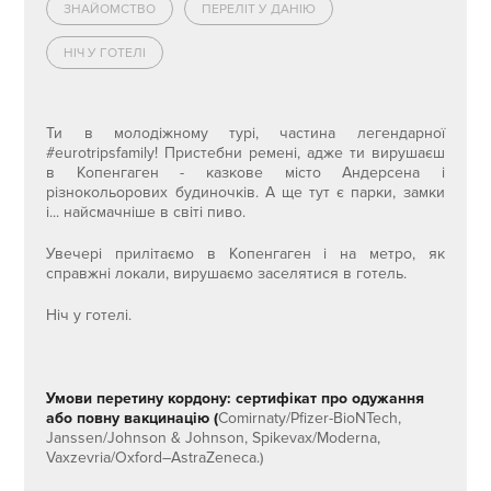
ЗНАЙОМСТВО
ПЕРЕЛІТ У ДАНІЮ
НІЧ У ГОТЕЛІ
Ти в молодіжному турі, частина легендарної
#eurotripsfamily! Пристебни ремені, адже ти вирушаєш
в Копенгаген - казкове місто Андерсена і
різнокольорових будиночків. А ще тут є парки, замки
і... найсмачніше в світі пиво.
Увечері прилітаємо в Копенгаген і на метро, як
справжні локали, вирушаємо заселятися в готель.
Ніч у готелі.
Умови перетину кордону: сертифікат про одужання
або повну вакцинацію (
Comirnaty/Pfizer-BioNTech,
Janssen/Johnson & Johnson, Spikevax/Moderna,
Vaxzevria/Oxford–AstraZeneca.)