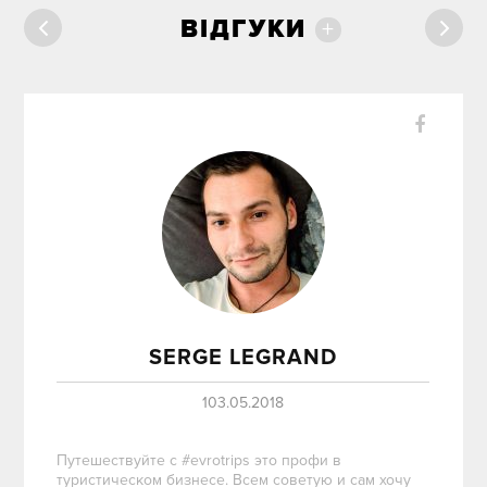
ВІДГУКИ
+
SERGE LEGRAND
103.05.2018
Путешествуйте с #evrotrips это профи в
туристическом бизнесе. Всем советую и сам хочу