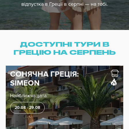
Ціна
відпустка в Греції в серпні — на тобі.
Дати з
до
Без нічних переїздів
ДОСТУПНІ ТУРИ В
ГРЕЦІЮ НА СЕРПЕНЬ
СОНЯЧНА ГРЕЦІЯ:
SIMEON
Свята
Найближча дата
20.08 - 29.08
Місяць
Сезон