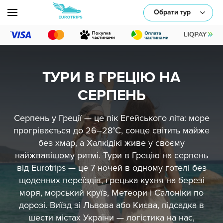
Обрати тур
ТУРИ В ГРЕЦІЮ НА
або оберіть один/декілька параметрів:
СЕРПЕНЬ
Серпень у Греції — це пік Егейського літа: море
прогрівається до 26–28°C, сонце світить майже
без хмар, а Халкідікі живе у своєму
найжвавішому ритмі. Тури в Грецію на серпень
від Eurotrips — це 7 ночей в одному готелі без
Транспорт
щоденних переїздів, грецька кухня на березі
моря, морський круїз, Метеори і Салоніки по
Тематика
дорозі. Виїзд зі Львова або Києва, підсадка в
шести містах України — логістика на нас,