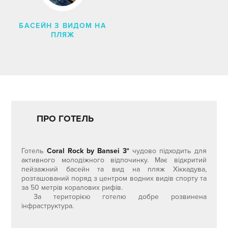
ШУКАТИ
СКИНУТИ ФІЛЬТРИ
БАСЕЙН З ВИДОМ НА
ПЛЯЖ
ПРО ГОТЕЛЬ
Готель
Coral Rock by Bansei 3*
чудово підходить для
активного молодіжного відпочинку. Має відкритий
пейзажний басейн та вид на пляж Хіккадува,
розташований поряд з центром водних видів спорту та
за 50 метрів коралових рифів.
За територією готелю добре розвинена
інфраструктура.