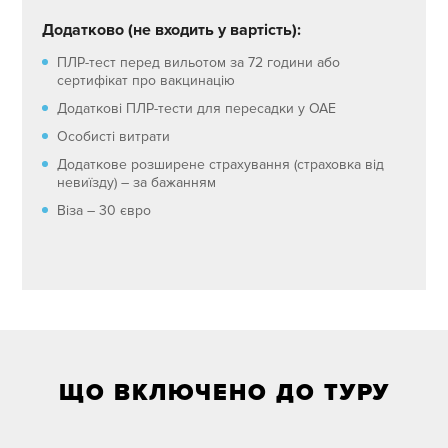
Додатково (не входить у вартість):
ПЛР-тест перед вильотом за 72 години або
сертифікат про вакцинацію
Додаткові ПЛР-тести для пересадки у ОАЕ
Особисті витрати
Додаткове розширене страхування (страховка від
невиїзду) – за бажанням
Віза – 30 євро
ЩО ВКЛЮЧЕНО ДО ТУРУ