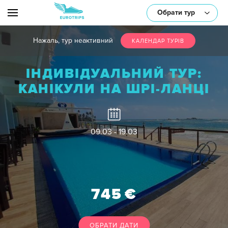
Обрати тур
Нажаль, тур неактивний
КАЛЕНДАР ТУРIВ
ІНДИВІДУАЛЬНИЙ ТУР:
або оберіть один/декілька параметрів:
КАНІКУЛИ НА ШРІ-ЛАНЦІ
09.03 - 19.03
Транспорт
745
€
Тематика
ОБРАТИ ДАТИ