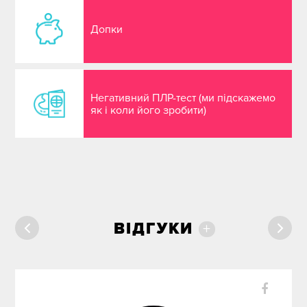
Допки
Негативний ПЛР-тест (ми підскажемо
як і коли його зробити)
ВІДГУКИ
+