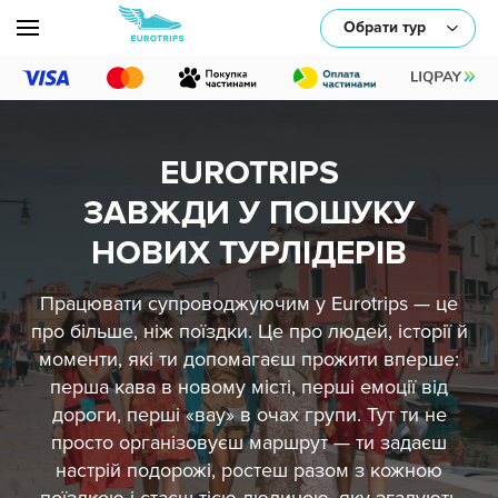
Обрати тур
EUROTRIPS
або оберіть один/декілька параметрів:
ЗАВЖДИ У ПОШУКУ
НОВИХ ТУРЛІДЕРІВ
Працювати супроводжуючим у Eurotrips — це
про більше, ніж поїздки. Це про людей, історії й
моменти, які ти допомагаєш прожити вперше:
перша кава в новому місті, перші емоції від
Транспорт
дороги, перші «вау» в очах групи. Тут ти не
просто організовуєш маршрут — ти задаєш
Тематика
настрій подорожі, ростеш разом з кожною