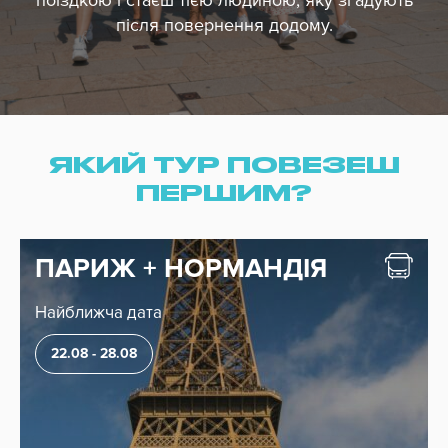
поїздкою і стаєш тією людиною, яку згадують
Ціна
після повернення додому.
Дати з
до
Без нічних переїздів
ЯКИЙ ТУР ПОВЕЗЕШ
ПЕРШИМ?
ПАРИЖ + НОРМАНДІЯ
Найближча дата
Свята
22.08 - 28.08
Місяць
Сезон