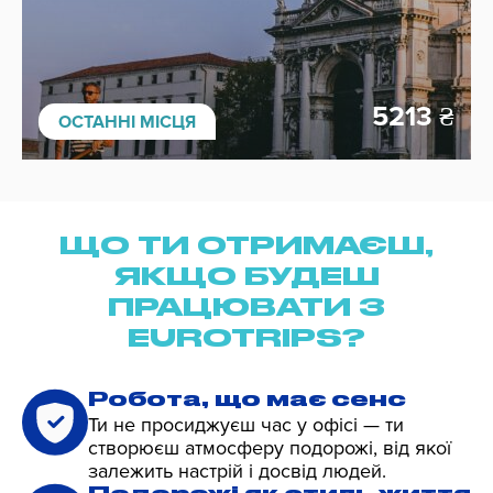
5213
₴
ОСТАННІ МІСЦЯ
ЩО ТИ ОТРИМАЄШ,
ЯКЩО БУДЕШ
ПРАЦЮВАТИ З
EUROTRIPS?
Робота, що має сенс
Ти не просиджуєш час у офісі — ти
створюєш атмосферу подорожі, від якої
залежить настрій і досвід людей.