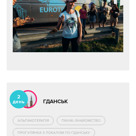
2
ГДАНСЬК
день
АЛЬПАКОТЕРАПІЯ
ПІКНІК–ЗНАЙОМСТВО
ПРОГУЛЯНКА З ЛОКАЛОМ ПО ГДАНСЬКУ