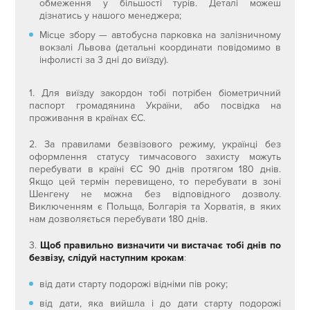
обмеження у більшості турів. Деталі можеш
дізнатись у нашого менеджера;
Місце збору — автобусна парковка на залізничному
вокзалі Львова (детальні координати повідомимо в
інфолисті за 3 дні до виїзду).
1. Для виїзду закордон тобі потрібен біометричний
паспорт громадянина України, або посвідка на
проживання в країнах ЄС.
2. За правилами безвізового режиму, українці без
оформлення статусу тимчасового захисту можуть
перебувати в країні ЄС 90 днів протягом 180 днів.
Якщо цей термін перевищено, то перебувати в зоні
Шенгену не можна без відповідного дозволу.
Виключенням є Польща, Болгарія та Хорватія, в яких
нам дозволяється перебувати 180 днів.
3.
Щоб правильно визначити чи вистачає тобі днів по
безвізу, слідуй наступним крокам
:
від дати старту подорожі відніми пів року;
від дати, яка вийшла і до дати старту подорожі