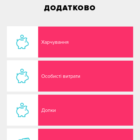
ДОДАТКОВО
Харчування
Особисті витрати
Допки