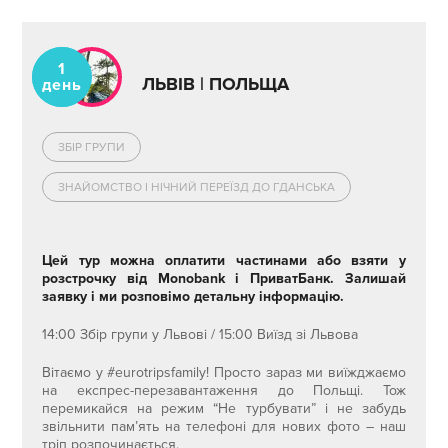
1
ЛЬВІВ | ПОЛЬЩА
день
ЗБІР ГРУПИ
ЗНАЙОМСТВО І НІЧНИЙ ПЕРЕЇЗД ДО ГДАНСЬКА
Цей тур можна оплатити частинами або взяти у
розстрочку від Monobank і ПриватБанк. Залишай
заявку і ми розповімо детальну інформацію.
14:00 Збір групи у Львові / 15:00 Виїзд зі Львова
Вітаємо у #eurotripsfamily! Просто зараз ми виїжджаємо
на експрес-перезавантаження до Польщі. Тож
перемикайся на режим “Не турбувати” і не забудь
звільнити пам’ять на телефоні для нових фото – наш
тріп розпочинається.