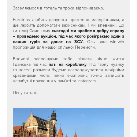
Заселяємося в готель та трохи відпочиваємо.
Eurotrips любить дарувати враження мандрівникам, а
ще любить допомагати захисникам. І ми впевнені, що
ти теж:) Саме тому
сьогодні ми зробимо добру справу
– проведемо аукціон, під час якого розіграємо один з
наших турів за донат на ЗСУ.
Ось така win-win
пропозиція для нашої спільної Перемоги.
Ввечері запрошуємо тебе пізнати нічне життя
Гданська під час
паті на кораблику
. Під гарну музику
та веселі розмови будемо насолоджуватися вечірніми
краєвидами міста. Такий експіріенс точно залишить
незабутні враження у пам’яті та Instagram.
Ніч у готелі.