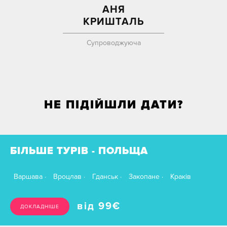
АНЯ
КРИШТАЛЬ
Супроводжуюча
НЕ ПІДІЙШЛИ ДАТИ?
БІЛЬШЕ ТУРІВ - ПОЛЬЩА
Варшава
Вроцлав
Гданськ
Закопане
Краків
від 99
€
ДОКЛАДНІШЕ