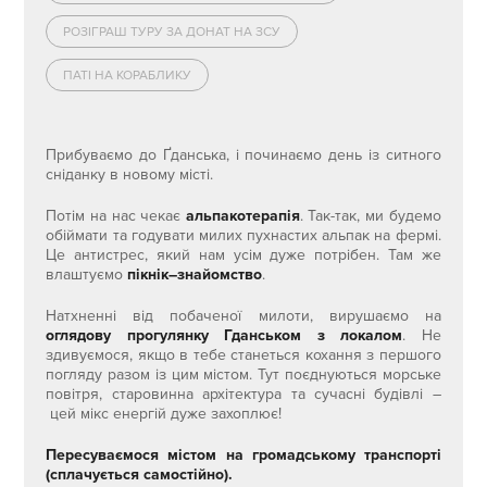
РОЗІГРАШ ТУРУ ЗА ДОНАТ НА ЗСУ
ПАТІ НА КОРАБЛИКУ
Прибуваємо до Ґданська, і починаємо день із ситного
сніданку в новому місті.
Потім на нас чекає
альпакотерапія
. Так-так, ми будемо
обіймати та годувати милих пухнастих альпак на фермі.
Це антистрес, який нам усім дуже потрібен. Там же
влаштуємо
пікнік–знайомство
.
Натхненні від побаченої милоти, вирушаємо на
оглядову прогулянку Гданськом з локалом
. Не
здивуємося, якщо в тебе станеться кохання з першого
погляду разом із цим містом. Тут поєднуються морське
повітря, старовинна архітектура та сучасні будівлі –
цей мікс енергій дуже захоплює!
Пересуваємося містом на громадському транспорті
(сплачується самостійно).