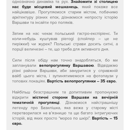
однозначно динаміка та рух.
Знайомити зі столицею
нас буде місцевий мешканець
, який покаже все
найцікавіше. Прогуляємося старим містом, побачимо
архітектуру різних епох, дізнаємося непросту історію
Варшави та інсайти про поляків.
Затим на нас чекає польський гастро-експіріенс. Ти
коли-небудь куштував pierogi (спойлер – це не
пиріжки!) чи журек? Польські страви досить ситні, а
порції величезні – те, що треба для активного дня.
Сили після обіду нам точно знадобляться, бо ми
запланували
велопрогулянку Варшавою
. Відвідаємо
різні райони Варшави, аби зануритися у справжній
вайб цього міста, і зупинятимемося на фотопаузи у
топових локаціях.
Вартість велопрогулянки – 35 євро.
Найбільш безстрашним та допитливим пропонуємо
відкрити
містичні сторони Варшави на вечірній
тематичній прогулянці
. Дізнаємося найстрашнішу
легенду про Базилішка, яка вежа у старому місті
перетворилася на в’язницю та ще багато інтригуючих
історій, від яких просто “мороз по шкірі”.
Вартість – 15
євро.