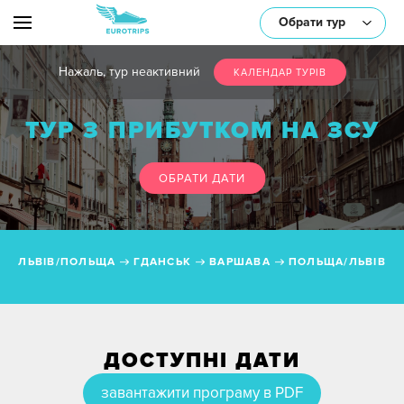
Обрати тур
Нажаль, тур неактивний
КАЛЕНДАР ТУРIВ
ТУР З ПРИБУТКОМ НА ЗСУ
або оберіть один/декілька параметрів:
ОБРАТИ ДАТИ
ЛЬВІВ/ПОЛЬЩА
ГДАНСЬК
ВАРШАВА
ПОЛЬЩА/ЛЬВІВ
Транспорт
ДОСТУПНІ ДАТИ
Тематика
завантажити програму в PDF