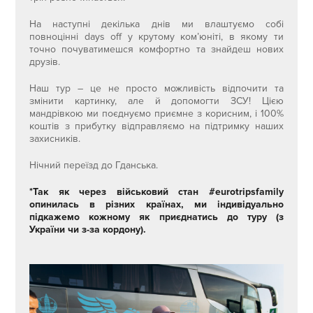
На наступні декілька днів ми влаштуємо собі
повноцінні days off у крутому ком’юніті, в якому ти
точно почуватимешся комфортно та знайдеш нових
друзів.
Наш тур – це не просто можливість відпочити та
змінити картинку, але й допомогти ЗСУ! Цією
мандрівкою ми поєднуємо приємне з корисним, і 100%
коштів з прибутку відправляємо на підтримку наших
захисників.
Нічний переїзд до Гданська.
*Так як через військовий стан #eurotripsfamily
опинилась в різних країнах, ми індивідуально
підкажемо кожному як приєднатись до туру (з
України чи з-за кордону).