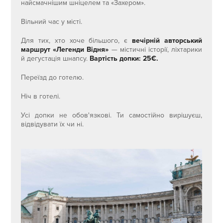
найсмачнішим шніцелем та «Захером».
Вільний час у місті.
Для тих, хто хоче більшого, є
вечірній авторський
маршрут «Легенди Відня»
— містичні історії, ліхтарики
й дегустація шнапсу.
Вартість допки: 25€.
Переїзд до готелю.
Ніч в готелі.
Усі допки не обов'язкові. Ти самостійно вирішуєш,
відвідувати їх чи ні.