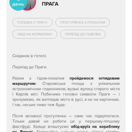
ПРАГА
день
ПОЇЗДКА У ПРАГУ
ПРОГУЛЯНКА З ЛОКАЛОМ
ОБІД НА КОРАБЛИКУ
ПЕРЕЇЗД ДО ЛЬВОВА
Сніданок в готелі.
Переїзд до Праги.
Разом з гідом-локалом
пройдемося оглядовим
маршрутом:
Староміська площа з унікальним
астрономічним годинником, вузькі вулиці старого міста
і Карлів міст. Побачимо головні символи Праги — і
зрозуміємо, як виглядає місто в русі, а не на картинках.
І так, чеське пиво теж буде.
Після активної прогулянки — саме час підкріпитися.
Тільки давай не робити це у першому-ліпшому
фастфуді. Краще влаштуємо
обід-круїз на кораблику
по Влтаві
. Традиційна чеська кухня, м'ясні страви,