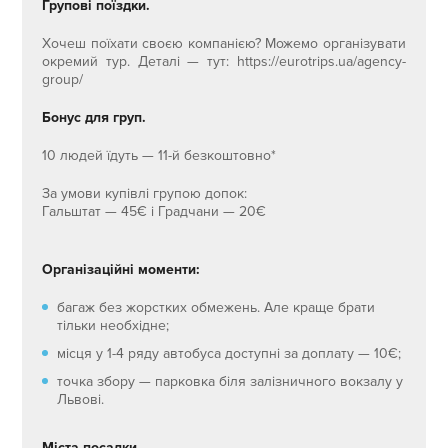
Групові поїздки.
Хочеш поїхати своєю компанією? Можемо організувати
окремий тур. Деталі — тут: https://eurotrips.ua/agency-
group/
Бонус для груп.
10 людей їдуть — 11-й безкоштовно*
За умови купівлі групою допок:
Гальштат — 45€ і Градчани — 20€
Організаційні моменти:
багаж без жорстких обмежень. Але краще брати
тільки необхідне;
місця у 1-4 ряду автобуса доступні за доплату — 10€;
точка збору — парковка біля залізничного вокзалу у
Львові.
Міста посадки.