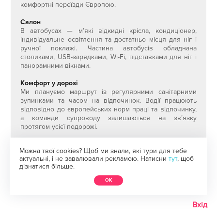
комфортні переїзди Європою.
Салон
В автобусах — м’які відкидні крісла, кондиціонер,
індивідуальне освітлення та достатньо місця для ніг і
ручної поклажі. Частина автобусів обладнана
столиками, USB-зарядками, Wi-Fi, підставками для ніг і
панорамними вікнами.
Комфорт у дорозі
Ми плануємо маршрут із регулярними санітарними
зупинками та часом на відпочинок. Водії працюють
відповідно до європейських норм праці та відпочинку,
а команди супроводу залишаються на зв’язку
протягом усієї подорожі.
Безпека
Можна твої cookies? Щоб ми знали, які тури для тебе
Усі автобуси проходять регулярне технічне
актуальні, і не завалювали рекламою. Натисни
тут
, щоб
обслуговування та міжнародні перевірки перед
дізнатися більше.
виїздами. Для нас важливий не лише маршрут, а й
відчуття спокою в дорозі.
ОК
Атмосфера
Вхід
Для багатьох саме дорога стає частиною подорожі:
вечірні розмови, ранкова кава на заправці десь в