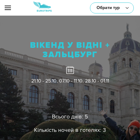
Обрати тур
ВІКЕНД У ВІДНІ +
або оберіть один/декілька параметрів:
ЗАЛЬЦБУРГ
21.10 - 25.10, 07.10 - 11.10, 28.10 - 01.11
Транспорт
Всього днів: 5
Тематика
Кількість ночей в готелях: 3