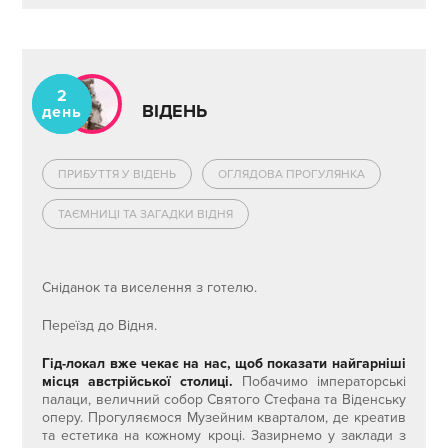
2
ВІДЕНЬ
день
ПРИБУТТЯ У ВІДЕНЬ
ОГЛЯДОВА ПРОГУЛЯНКА
ТАЄМНИЦІ ТА ЗАГАДКИ ВІДНЯ
Сніданок та виселення з готелю.
Переїзд до Відня.
Гід-локал вже чекає на нас, щоб показати найгарніші
місця австрійської столиці.
Побачимо імператорські
палаци, величний собор Святого Стефана та Віденську
оперу. Прогуляємося Музейним кварталом, де креатив
та естетика на кожному кроці. Зазирнемо у заклади з