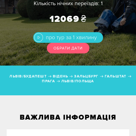
Кількість нічних переїздів: 1
Ціна
12069
₴
Дати з
до
Без нічних переїздів
про тур за 1 хвилину
ОБРАТИ ДАТИ
ЛЬВІВ/БУДАПЕШТ
ВІДЕНЬ
ЗАЛЬЦБУРГ
ГАЛЬШТАТ
ПРАГА
ЛЬВІВ/ПОЛЬЩА
Свята
Місяць
ВАЖЛИВА ІНФОРМАЦІЯ
Сезон