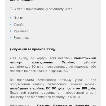
Ти можеш приєднатись у зручному місті:
Львів;
Стрий;
Мукачево;
Будапешт.
Документи та правила в’їзду.
Для виїзду за кордон тобі потрібен
біометричний
паспорт громадянина України
, дійсний
щонайменше 90 днів після завершення подорожі, або
посвідка на проживання в країнах ЄС.
За правилами безвізового режиму українці без
оформлення статусу тимчасового захисту можуть
перебувати в країнах ЄС 90 днів протягом 180 днів.
Якщо цей термін перевищено — перебувати в зоні
Шенгену без відповідного дозволу не можна.
Виключення —
Польща, Болгарія та Хорватія,
де