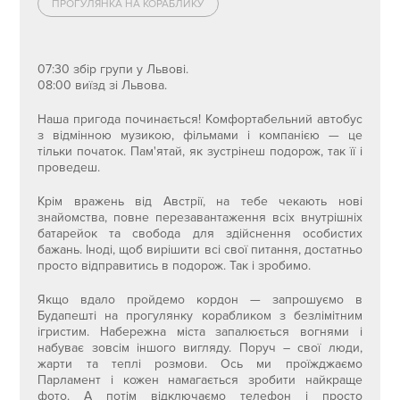
ПРОГУЛЯНКА НА КОРАБЛИКУ
07:30 збір групи у Львові.
08:00 виїзд зі Львова.
Наша пригода починається! Комфортабельний автобус
з відмінною музикою, фільмами і компанією — це
тільки початок. Пам'ятай, як зустрінеш подорож, так її і
проведеш.
Крім вражень від Австрії, на тебе чекають нові
знайомства, повне перезавантаження всіх внутрішніх
батарейок та свобода для здійснення особистих
бажань. Іноді, щоб вирішити всі свої питання, достатньо
просто відправитись в подорож. Так і зробимо.
Якщо вдало пройдемо кордон — запрошуємо в
Будапешті на прогулянку корабликом з безлімітним
ігристим. Набережна міста запалюється вогнями і
набуває зовсім іншого вигляду. Поруч – свої люди,
жарти та теплі розмови. Ось ми проїжджаємо
Парламент і кожен намагається зробити найкраще
фото. А потім відключаємо телефон і просто