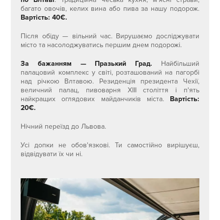
багато овочів, келих вина або пива за нашу подорож.
Вартість: 40€.
Після обіду — вільний час. Вирушаємо досліджувати
місто та насолоджуватись першим днем подорожі.
За бажанням — Празький Град.
Найбільший
палацовий комплекс у світі, розташований на пагорбі
над річкою Влтавою. Резиденція президента Чехії,
величний палац, пивоварня XIII століття і п'ять
найкращих оглядових майданчиків міста.
Вартість:
20€.
Нічний переїзд до Львова.
Усі допки не обов'язкові. Ти самостійно вирішуєш,
відвідувати їх чи ні.