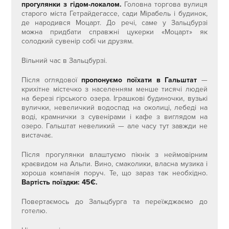
прогулянки з гідом-локалом.
Головна торгова вулиця
старого міста Гетрайдегассе, сади Мірабель і будинок,
де народився Моцарт. До речі, саме у Зальцбурзі
можна придбати справжні цукерки «Моцарт» як
солодкий сувенір собі чи друзям.
Вільний час в Зальцбурзі.
Після оглядової
пропонуємо поїхати в Гальштат
—
крихітне містечко з населенням менше тисячі людей
на березі гірського озера. Іграшкові будиночки, вузькі
вулички, невеличкий водоспад на околиці, лебеді на
воді, крамнички з сувенірами і кафе з виглядом на
озеро. Гальштат невеликий — але часу тут завжди не
вистачає.
Після прогулянки влаштуємо пікнік з неймовірним
краєвидом на Альпи. Вино, смаколики, власна музика і
хороша компанія поруч. Те, що зараз так необхідно.
Вартість поїздки: 45€.
Повертаємось до Зальцбурга та переїжджаємо до
готелю.